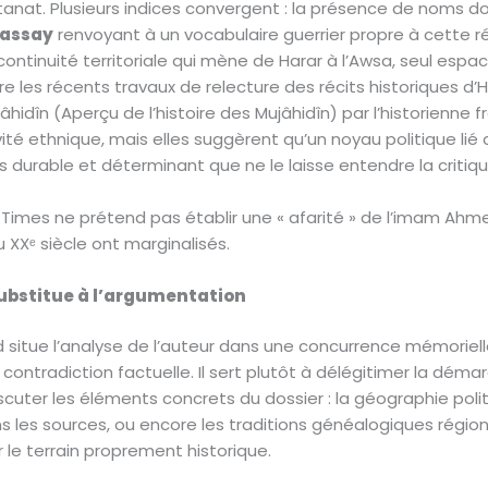
ultanat. Plusieurs indices convergent : la présence de noms 
assay
renvoyant à un vocabulaire guerrier propre à cette rég
 continuité territoriale qui mène de Harar à l’Awsa, seul espa
es récents travaux de relecture des récits historiques d’Hara
jâhidîn (Aperçu de l’histoire des Mujâhidîn) par l’historienne 
 ethnique, mais elles suggèrent qu’un noyau politique lié a
us durable et déterminant que ne le laisse entendre la criti
ar Times ne prétend pas établir une « afarité » de l’imam Ah
XXᵉ siècle ont marginalisés.
ubstitue à l’argumentation
ad situe l’analyse de l’auteur dans une concurrence mémorie
 contradiction factuelle. Il sert plutôt à délégitimer la dém
iscuter les éléments concrets du dossier : la géographie polit
ns les sources, ou encore les traditions généalogiques régi
 le terrain proprement historique.