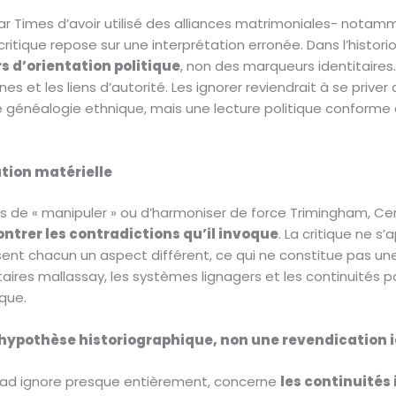
r Times d’avoir utilisé des alliances matrimoniales- not
ritique repose sur une interprétation erronée. Dans l’histor
s d’orientation politique
, non des marqueurs identitaires
ernes et les liens d’autorité. Les ignorer reviendrait à se priv
une généalogie ethnique, mais une lecture politique confor
ation matérielle
 de « manipuler » ou d’harmoniser de force Trimingham, Ceru
trer les contradictions qu’il invoque
. La critique ne s’
nt chacun un aspect différent, ce qui ne constitue pas une 
itaires mallassay, les systèmes lignagers et les continuités p
que.
 hypothèse historiographique, non une revendication i
yaad ignore presque entièrement, concerne
les continuités 