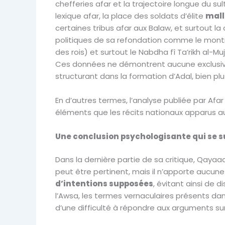
chefferies afar et la trajectoire longue du s
lexique afar, la place des soldats d’élite
mall
certaines tribus afar aux Balaw, et surtout la
politiques de sa refondation comme le montre l
des rois) et surtout le Nabdha fî Ta’rikh al-Mu
Ces données ne démontrent aucune exclusivité
structurant dans la formation d’Adal, bien pl
En d’autres termes, l’analyse publiée par Af
éléments que les récits nationaux apparus au 
Une conclusion psychologisante qui se s
Dans la dernière partie de sa critique, Qaya
peut être pertinent, mais il n’apporte aucune
d’intentions supposées
, évitant ainsi de d
l’Awsa, les termes vernaculaires présents da
d’une difficulté à répondre aux arguments sur