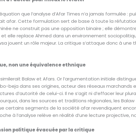
e équation que l’analyse d’Afar Times n’a jamais formulée : p
erait afar. Cette formulation sert de base à toute la réfutat
riminée ne construit pas une opposition binaire ; elle démon
, et elle replace Ahmed dans un environnement sociopolitique
Awsa jouent un rôle majeur. La critique s’attaque donc à une 
que, non une équivalence ethnique
milerait Balaw et Afars. Or l’argumentation initiale distingu
-beja dans ses origines, acteur des réseaux marchands e
ures d’autorité de celui-ci. Il ne s’agit ni d’effacer leur plur
rquoi, dans les sources et traditions régionales, les Bala
que certains segments de la société afar revendiquent encore 
oche à l’analyse relève en réalité d’une lecture projective, 
sion politique évacuée par la critique