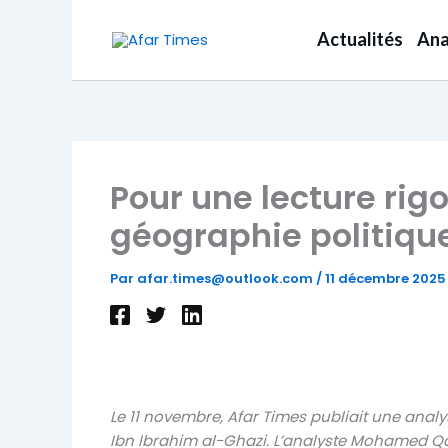
Aller
au
Actualités
Ana
contenu
Pour une lecture rig
géographie politiqu
Par
afar.times@outlook.com
/
11 décembre 2025
Le 11 novembre, Afar Times publiait une anal
Ibn Ibrahim al-Ghazi. L’analyste Mohamed Qay