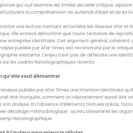
éponse qui suit examine les limites de cette critique, replace
structurent la compréhension du sultanat d’Adal et de sa lon
contre une lecture mettant en lumière les réseaux afar et ba
que. Elle entend démontrer que toute tentative de reposit
une entreprise identitaire. Cet argument général, cohérent 
nalyse publiée par Afar Times est reconstruite par le critique
riographie existante. L’enjeu n’est pas de défendre une identi
e sur les cadres historiographiques récents.
n qu’elle veut démontrer
nalyse publiée par Afar Times une intention identitaire qu’i
rait été tronquée, comment un raisonnement aurait été or
s son analyse. En l’absence d’éléments textuels précis, l’a
mier décalage méthodologique : au lieu d’examiner les argum
hamp historiographique.
t à l’auteur pour mieux le réfuter