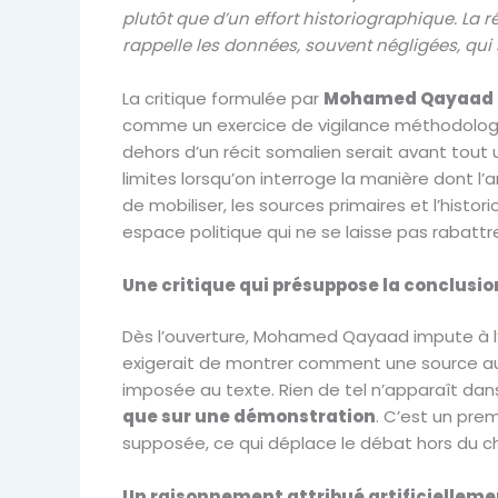
plutôt que d’un effort historiographique. La r
rappelle les données, souvent négligées, qui 
La critique formulée par
Mohamed Qayaad
comme un exercice de vigilance méthodologi
dehors d’un récit somalien serait avant tout 
limites lorsqu’on interroge la manière dont l’a
de mobiliser, les sources primaires et l’histo
espace politique qui ne se laisse pas rabattr
Une critique qui présuppose la conclusio
Dès l’ouverture, Mohamed Qayaad impute à l’a
exigerait de montrer comment une source au
imposée au texte. Rien de tel n’apparaît dan
que sur une démonstration
. C’est un pre
supposée, ce qui déplace le débat hors du c
Un raisonnement attribué artificiellemen