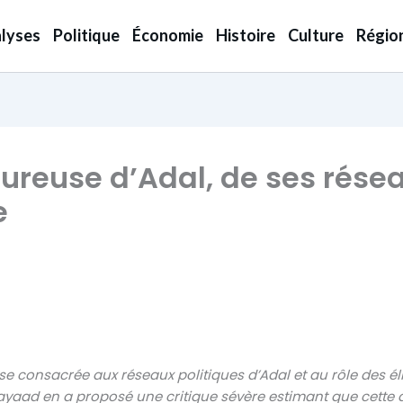
lyses
Politique
Économie
Histoire
Culture
Régio
oureuse d’Adal, de ses rése
e
yse consacrée aux réseaux politiques d’Adal et au rôle des é
aad en a proposé une critique sévère estimant que cette ap