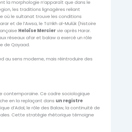
dont la morphologie n’apparaît que dans le
ion, les traditions lignagères reliant
ce où le sultanat trouve les conditions
r et de l’Awsa, le Ta’rikh al-Mulûk (histoire
française
Heloïse Mercier
vie après Harar.
ux réseaux afar et balaw a exercé un rôle
que de Qayaad.
med au sens moderne, mais réintroduire des
lle contemporaine. Ce cadre sociologique
arche en la replaçant dans
un registre
ique d’Adal, le rôle des Balaw, la continuité de
onales. Cette stratégie rhétorique témoigne