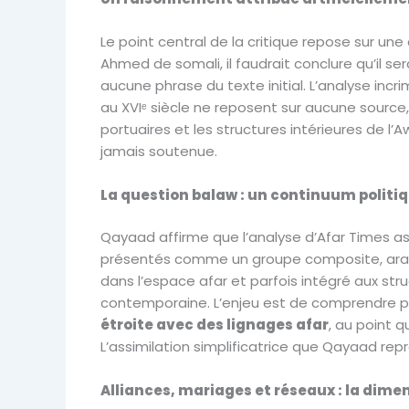
Le point central de la critique repose sur un
Ahmed de somali, il faudrait conclure qu’il s
aucune phrase du texte initial. L’analyse inc
au XVIᵉ siècle ne reposent sur aucune source
portuaires et les structures intérieures de l’
jamais soutenue.
La question balaw : un continuum politi
Qayaad affirme que l’analyse d’Afar Times assi
présentés comme un groupe composite, arabo
dans l’espace afar et parfois intégré aux struct
contemporaine. L’enjeu est de comprendre pou
étroite avec des lignages afar
, au point 
L’assimilation simplificatrice que Qayaad repr
Alliances, mariages et réseaux : la dimen