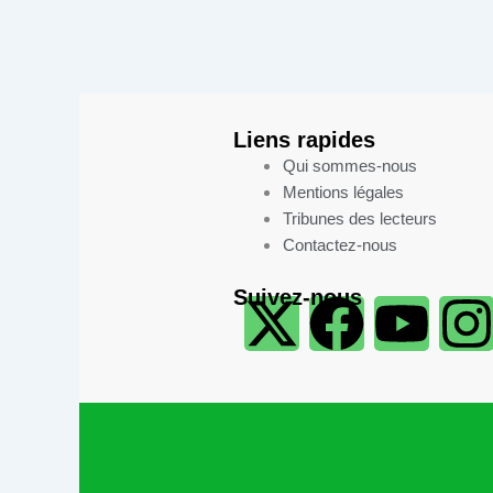
Liens rapides
Qui sommes-nous
Mentions légales​
Tribunes des lecteurs​
Contactez-nous
X
F
Y
I
Suivez-nous
-
a
o
t
c
u
w
e
t
t