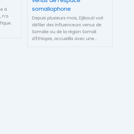
venus de l’espace
somaliophone
se à
, n’a
Depuis plusieurs mois, Djibouti voit
fique.
défiler des influenceurs venus de
Somalie ou de la région Somali
d’Éthiopie, accueillis avec une...