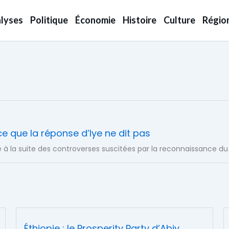
lyses
Politique
Économie
Histoire
Culture
Régio
ce que la réponse d’Iye ne dit pas
ée à la suite des controverses suscitées par la reconnaissance du
Éthiopie : le Prosperity Party d’Abiy