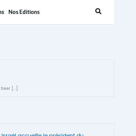
Rechercher
ns
Nos Editions
 Xeer […]
Israël accueille le président du