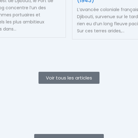
(1943)
st de Djibouti, le Port de
g concentre l’un des
L’avancée coloniale françai
mes portuaires et
Djibouti, survenue sur le tard
els les plus ambitieux
rien eu d’un long fleuve paci
 dans...
Sur ces terres arides,...
Voir tous les articles