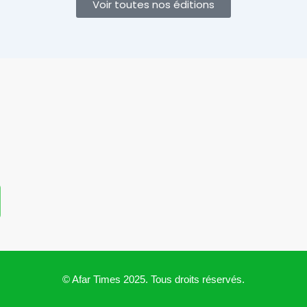
Voir toutes nos éditions
n
s
© Afar Times 2025. Tous droits réservés.