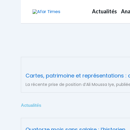
Aller
au
Actualités
Ana
contenu
Cartes, patrimoine et représentations : 
La récente prise de position d’Ali Moussa Iye, publi
Actualités
Quatorze mois sans salaire : l’historien