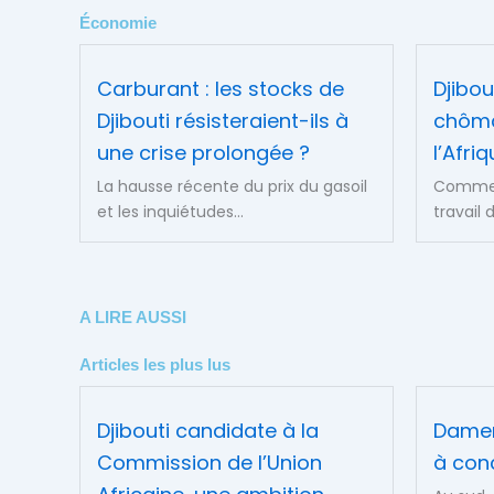
Économie
Carburant : les stocks de
Djibou
Djibouti résisteraient-ils à
chôma
une crise prolongée ?
l’Afri
La hausse récente du prix du gasoil
Commen
et les inquiétudes...
travail 
A LIRE AUSSI
Articles les plus lus
Djibouti candidate à la
Damerj
Commission de l’Union
à conc