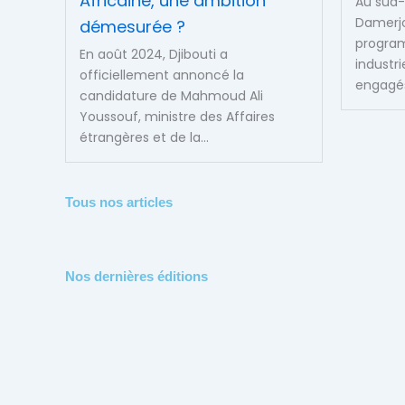
Africaine, une ambition
Au sud-e
Damerjo
démesurée ?
program
En août 2024, Djibouti a
industri
officiellement annoncé la
engagés
candidature de Mahmoud Ali
Youssouf, ministre des Affaires
étrangères et de la...
Tous nos articles
Nos dernières éditions