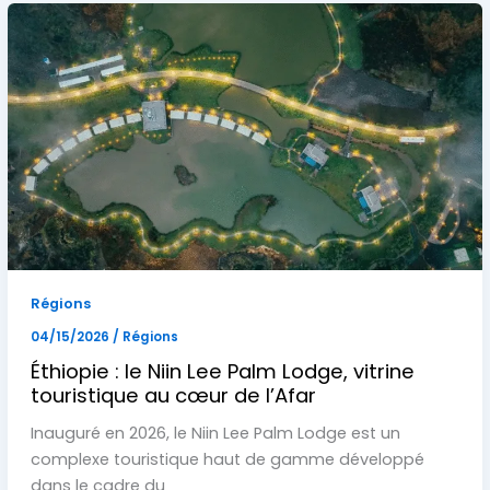
Régions
04/15/2026
/
Régions
Éthiopie : le Niin Lee Palm Lodge, vitrine
touristique au cœur de l’Afar
Inauguré en 2026, le Niin Lee Palm Lodge est un
complexe touristique haut de gamme développé
dans le cadre du