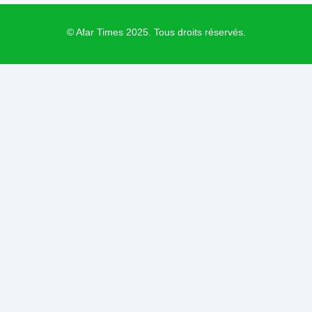
t
o
e
r
e
k
a
r
m
© Afar Times 2025. Tous droits réservés.