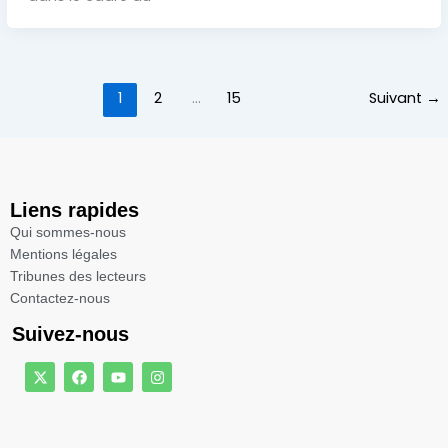
1
2
…
15
Suivant
→
Liens rapides
Qui sommes-nous
Mentions légales​
Tribunes des lecteurs​
Contactez-nous
Suivez-nous
X
F
Y
I
-
a
o
n
t
c
u
s
w
e
t
t
i
b
u
a
t
o
b
g