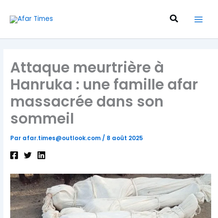
Aller
au
Recherche
contenu
Attaque meurtrière à
Hanruka : une famille afar
massacrée dans son
sommeil
Par
afar.times@outlook.com
/
8 août 2025