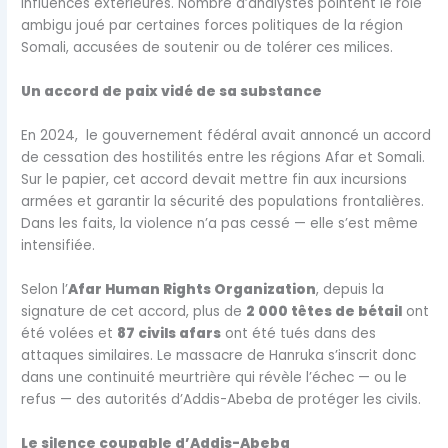
influences extérieures. Nombre d’analystes pointent le rôle
ambigu joué par certaines forces politiques de la région
Somali, accusées de soutenir ou de tolérer ces milices.
Un accord de paix vidé de sa substance
En 2024, le gouvernement fédéral avait annoncé un accord
de cessation des hostilités entre les régions Afar et Somali.
Sur le papier, cet accord devait mettre fin aux incursions
armées et garantir la sécurité des populations frontalières.
Dans les faits, la violence n’a pas cessé — elle s’est même
intensifiée.
Selon l’
Afar Human Rights Organization
, depuis la
signature de cet accord, plus de
2 000 têtes de bétail
ont
été volées et
87 civils afars
ont été tués dans des
attaques similaires. Le massacre de Hanruka s’inscrit donc
dans une continuité meurtrière qui révèle l’échec — ou le
refus — des autorités d’Addis-Abeba de protéger les civils.
Le silence coupable d’Addis-Abeba