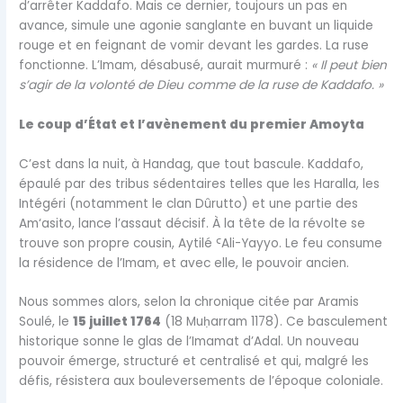
d’arrêter Kaddafo. Mais ce dernier, toujours un pas en
avance, simule une agonie sanglante en buvant un liquide
rouge et en feignant de vomir devant les gardes. La ruse
fonctionne. L’Imam, désabusé, aurait murmuré :
« Il peut bien
s’agir de la volonté de Dieu comme de la ruse de Kaddafo. »
Le coup d’État et l’avènement du premier Amoyta
C’est dans la nuit, à Handag, que tout bascule. Kaddafo,
épaulé par des tribus sédentaires telles que les Haralla, les
Intégéri (notamment le clan Dûrutto) et une partie des
Am‘asito, lance l’assaut décisif. À la tête de la révolte se
trouve son propre cousin, Aytilé
Ꜥ
Ali-Yayyo. Le feu consume
la résidence de l’Imam, et avec elle, le pouvoir ancien.
Nous sommes alors, selon la chronique citée par Aramis
Soulé, le
15 juillet 1764
(18 Mu
ḥ
arram 1178). Ce basculement
historique sonne le glas de l’Imamat d’Adal. Un nouveau
pouvoir émerge, structuré et centralisé et qui, malgré les
défis, résistera aux bouleversements de l’époque coloniale.