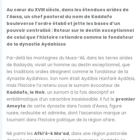
Au cœur du XVIII siècle, dans les étendues arides de
l’Awsa, un chef pastoral du nom de Kaddafo
bouleverse l’ordre établi et jette les bases d’un
pouvoir centralisé : Retour sur le destin exceptionnel
de celui que l’histoire retiendra comme le fondateur
de la dynastie Aydahisso
Par-delà les montagnes du Musa-‘Ali, dans les terres arides
de Badayda, vivait un homme au destin exceptionnel, que
les traditions orales désignent comme le fondateur de la
dynastie Aydahisso. Son nom était Aydâ
ḥ
is
Ḥ
anfaré Aydâ
ḥ
is,
mais l’histoire l’a retenu sous le surnom évocateur de
Kaddafo, le Noir
, un surnom à la fois descriptif et
emblématique d’un caractère insaisissable. Il fut le
premier
Amoyta
de cette dynastie dans l’oasis d’Awsa, figure
rusée, redoutée et admirée, dont l’ascension marque un
tournant dans l’histoire politique de la région afare.
Né parmi les
Afki‘é-k Ma‘ad
, dans une région pastorale