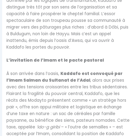
dominée par les logiques de transhumance, Kaddafo se
distingue très tôt par son sens de l’organisation et sa
capacité à faire prospérer le cheptel familial. L’essor
spectaculaire de son troupeau pousse sa communauté à
migrer vers des pâturages plus riches : d’abord à Dôbi, puis
à Buldugum, non loin de
Ḥ
ayyu. Mais c’est un appel
inattendu, émis depuis l’oasis d’Awsa, qui va ouvrir à
Kaddafo les portes du pouvoir.
L’invitation de l’Imam et le pacte pastoral
À son arrivée dans l’oasis,
Kaddafo est convoqué par
l’Imam Salman du Sultanat de l’Adal
, alors aux prises
avec des tensions croissantes entre les tribus sédentaires.
Flairant la fragilité du pouvoir central, Kaddafo, que les
récits des Modayto présentent comme « un stratège hors
pair », offre son appui militaire et logistique en échange
d’une taxe en nature : un sac de céréales par famille
paysanne, au bénéfice des siens, pasteurs nomades. Cette
taxe, appelée
‘ido-g giribi
– « l’outre de semailles » – est
acceptée par l’Imam, consolidant la position de Kaddafo