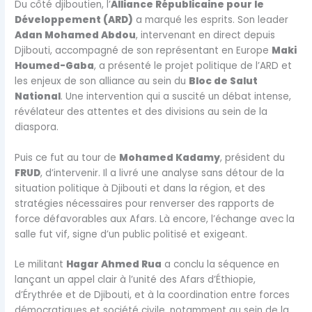
Du côté djiboutien, l’
Alliance Républicaine pour le
Développement (ARD)
a marqué les esprits. Son leader
Adan Mohamed Abdou
, intervenant en direct depuis
Djibouti, accompagné de son représentant en Europe
Maki
Houmed-Gaba
, a présenté le projet politique de l’ARD et
les enjeux de son alliance au sein du
Bloc de Salut
National
. Une intervention qui a suscité un débat intense,
révélateur des attentes et des divisions au sein de la
diaspora.
Puis ce fut au tour de
Mohamed Kadamy
, président du
FRUD
, d’intervenir. Il a livré une analyse sans détour de la
situation politique à Djibouti et dans la région, et des
stratégies nécessaires pour renverser des rapports de
force défavorables aux Afars. Là encore, l’échange avec la
salle fut vif, signe d’un public politisé et exigeant.
Le militant
Hagar Ahmed Rua
a conclu la séquence en
lançant un appel clair à l’unité des Afars d’Éthiopie,
d’Érythrée et de Djibouti, et à la coordination entre forces
démocratiques et société civile, notamment au sein de la