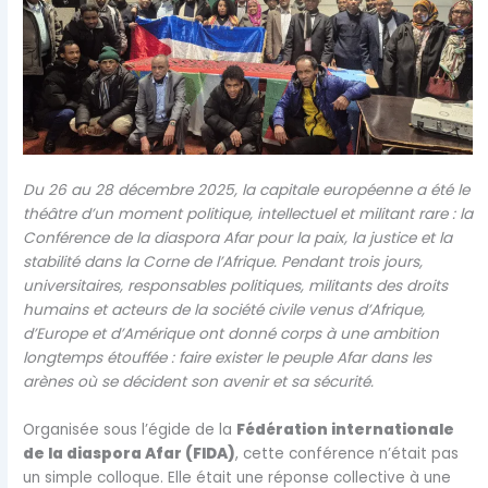
Du 26 au 28 décembre 2025, la capitale européenne a été le
théâtre d’un moment politique, intellectuel et militant rare : la
Conférence de la diaspora Afar pour la paix, la justice et la
stabilité dans la Corne de l’Afrique. Pendant trois jours,
universitaires, responsables politiques, militants des droits
humains et acteurs de la société civile venus d’Afrique,
d’Europe et d’Amérique ont donné corps à une ambition
longtemps étouffée : faire exister le peuple Afar dans les
arènes où se décident son avenir et sa sécurité.
Organisée sous l’égide de la
Fédération internationale
de la diaspora Afar (FIDA)
, cette conférence n’était pas
un simple colloque. Elle était une réponse collective à une