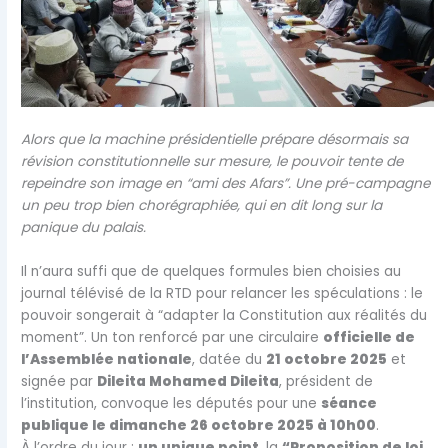
Alors que la machine présidentielle prépare désormais sa
révision constitutionnelle sur mesure, le pouvoir tente de
repeindre son image en “ami des Afars”. Une pré-campagne
un peu trop bien chorégraphiée, qui en dit long sur la
panique du palais.
Il n’aura suffi que de quelques formules bien choisies au
journal télévisé de la RTD pour relancer les spéculations : le
pouvoir songerait à “adapter la Constitution aux réalités du
moment”. Un ton renforcé par une circulaire
officielle de
l’Assemblée nationale
, datée du
21 octobre 2025
et
signée par
Dileita Mohamed Dileita
, président de
l’institution, convoque les députés pour une
séance
publique le dimanche 26 octobre 2025 à 10h00
.
À l’ordre du jour :
un unique point
, la
“Proposition de loi