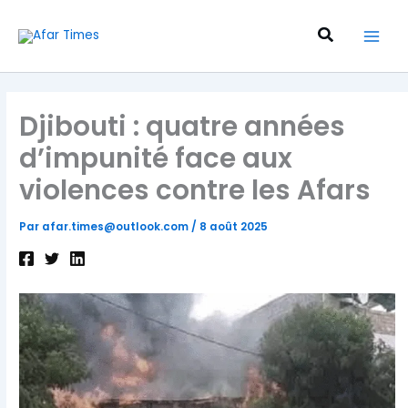
Aller
au
Recherche
contenu
Djibouti : quatre années
d’impunité face aux
violences contre les Afars
Par
afar.times@outlook.com
/
8 août 2025