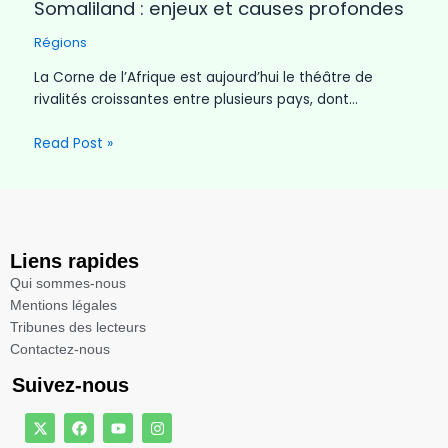
Somaliland : enjeux et causes profondes
Régions
La Corne de l’Afrique est aujourd’hui le théâtre de
rivalités croissantes entre plusieurs pays, dont…
Read Post »
Liens rapides
Qui sommes-nous
Mentions légales​
Tribunes des lecteurs​
Contactez-nous
Suivez-nous
X
F
Y
I
-
a
o
n
t
c
u
s