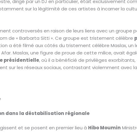
hestre, dirigé par un DJ en particulier, était exclusivement co
otamment sur la légitimité de ces artistes à incarner la cultu
ment controversés en raison de leurs liens avec un groupe par
om de « Barbarta Sitti ». Ce groupe est tristement célèbre
p
stion a été filmé aux côtés du tristement célèbre Maslax, un
Afar. Maslax, une figure de proue de cette milice, avait égal
e présidentielle
, où il a bénéficié de privilèges exorbitan
ent sur les réseaux sociaux, contrastant violemment avec la 
e
ion dans la déstabilisation régionale
gissent et se posent en premier lieu à
Hibo Moumin
Ministr