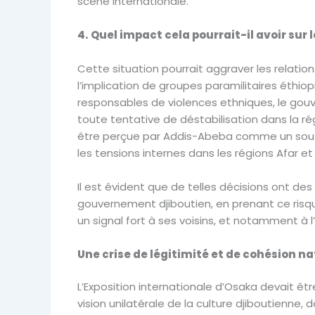
scène internationale.
4. Quel impact cela pourrait-il avoir sur
Cette situation pourrait aggraver les relation
l’implication de groupes paramilitaires éthio
responsables de violences ethniques, le gouv
toute tentative de déstabilisation dans la ré
être perçue par Addis-Abeba comme un soutien
les tensions internes dans les régions Afar e
Il est évident que de telles décisions ont des
gouvernement djiboutien, en prenant ce risqu
un signal fort à ses voisins, et notamment à l’
Une crise de légitimité et de cohésion na
L’Exposition internationale d’Osaka devait êtr
vision unilatérale de la culture djiboutienne