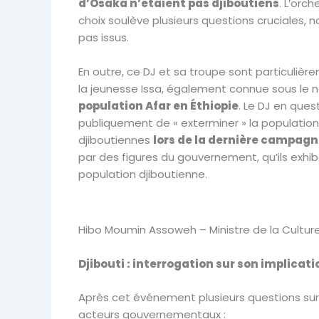
d’Osaka n’étaient pas djiboutiens
. L’orc
choix soulève plusieurs questions cruciales, n
pas issus.
En outre, ce DJ et sa troupe sont particulière
la jeunesse Issa, également connue sous le n
population Afar en Éthiopie
. Le DJ en que
publiquement de « exterminer » la population 
djiboutiennes
lors de la dernière campagn
par des figures du gouvernement, qu’ils exhib
population djiboutienne.
Hibo Moumin Assoweh – Ministre de la Cultur
Djibouti : interrogation sur son implicat
Après cet événement plusieurs questions sur
acteurs gouvernementaux :