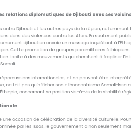
 les relations diplomatiques de Djibouti avec ses voisin
s entre Djibouti et les autres pays de la région, notamment l’
piens dans des violences contre les Afars. En soutenant publ
ernement djiboutien envoie un message inquiétant à l’Éthiopi
gion. Cette promotion de groupes paramilitaires éthiopiens li
 tacite à des mouvements qui cherchent à fragiliser l’intégr
t Somali.
 répercussions internationales, et ne peuvent être interprété
e, ne fait pas qu’afficher son ethnocentrisme Somali-Issa a
Éthiopie, concernant sa position vis-à-vis de la stabilité rég
tionale
e une occasion de célébration de la diversité culturelle. Pou
, dominée par les Issas, le gouvernement a non seulement ma