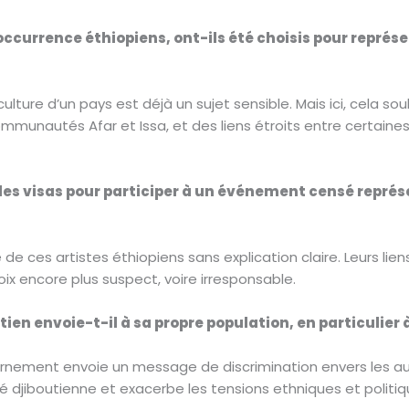
ccurrence éthiopiens, ont-ils été choisis pour représ
 culture d’un pays est déjà un sujet sensible. Mais ici, cela 
ommunautés Afar et Issa, et des liens étroits entre certaines
es visas pour participer à un événement censé représen
 de ces artistes éthiopiens sans explication claire. Leurs li
hoix encore plus suspect, voire irresponsable.
en envoie-t-il à sa propre population, en particulier 
uvernement envoie un message de discrimination envers les
été djiboutienne et exacerbe les tensions ethniques et politiq