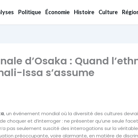
lyses
Politique
Économie
Histoire
Culture
Régio
onale d’Osaka : Quand l’et
omali-Issa s’assume
ka
, un événement mondial où la diversité des cultures devra
de choquer et d’interroger : ne présenter qu’une seule facett
n’a pas seulement suscité des interrogations sur la véritable
uation préoccupante, voire alarmante, en matière de discrim