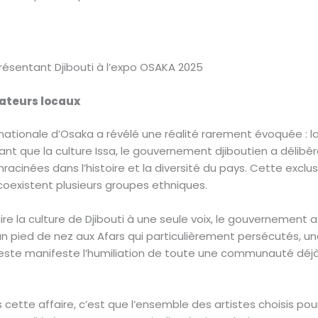
résentant Djibouti à l’expo OSAKA 2025
éateurs locaux
ternationale d’Osaka a révélé une réalité rarement évoquée : la
t que la culture Issa, le gouvernement djiboutien a délib
enracinées dans l’histoire et la diversité du pays. Cette exc
ù coexistent plusieurs groupes ethniques.
uire la culture de Djibouti à une seule voix, le gouvernement
 un pied de nez aux Afars qui particulièrement persécutés, un
Ce geste manifeste l’humiliation de toute une communauté déj
cette affaire, c’est que l’ensemble des artistes choisis pou