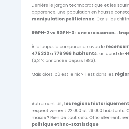
Derrière le jargon technocratique et les sourir
apparence, une population en hausse constan
manipulation politicienne
. Car si les chif
RGPH-2 vs RGPH-3 : une croissance… trop
À la loupe, la comparaison avec le
recensem
475 322
à
776 966 habitants
: un bond de
+
(3,3 % annoncée depuis 1983).
Mais alors, où est le hic ? Il est dans les
région
Autrement dit,
les regions historiquement
respectivement 22 000 et 26 000 habitants. 
masse ? Rien de tout cela. Officiellement, rie
politique ethno-statistique
.