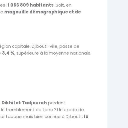
es :
1 066 809 habitants
. Soit, en
de
magouille démographique et de
gion capitale, Djibouti-ville, passe de
e
3,4 %
, supérieure à la moyenne nationale
.
Dikhil et Tadjourah
perdent
 Un tremblement de terre ? Un exode de
hèse taboue mais bien connue à Djibouti :
la