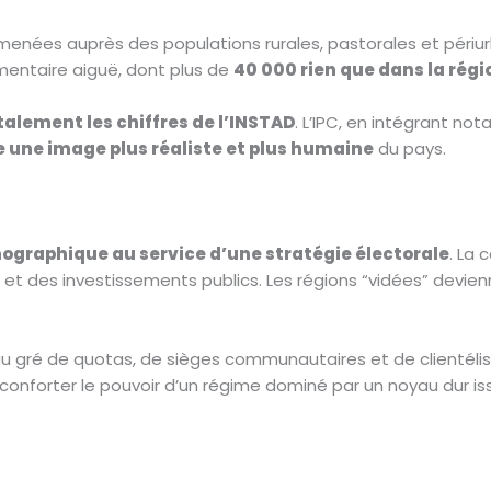
menées auprès des populations rurales, pastorales et périur
imentaire aiguë, dont plus de
40 000 rien que dans la rég
talement les chiffres de l’INSTAD
. L’IPC, en intégrant no
 une image plus réaliste et plus humaine
du pays.
mographique au service d’une stratégie électorale
. La 
ons et des investissements publics. Les régions “vidées” dev
 au gré de quotas, de sièges communautaires et de clientél
st conforter le pouvoir d’un régime dominé par un noyau dur iss