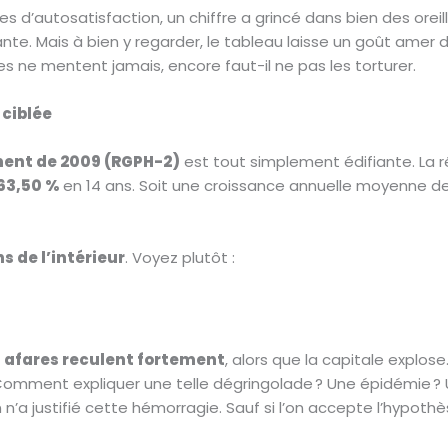
es d’autosatisfaction, un chiffre a grincé dans bien des oreill
te. Mais à bien y regarder, le tableau laisse un goût amer 
fres ne mentent jamais, encore faut-il ne pas les torturer.
 ciblée
ent de 2009 (RGPH-2)
est tout simplement édifiante. La ré
63,50 %
en 14 ans. Soit une croissance annuelle moyenne d
s de l’intérieur
. Voyez plutôt :
 afares reculent fortement
, alors que la capitale explose
Comment expliquer une telle dégringolade ? Une épidémie ?
n n’a justifié cette hémorragie. Sauf si l’on accepte l’hypot