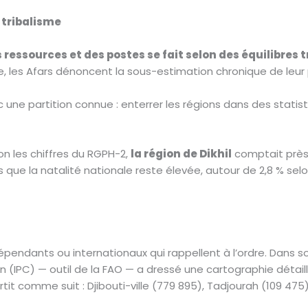
 tribalisme
 ressources et des postes se fait selon des équilibres 
e, les Afars dénoncent la sous-estimation chronique de leur
 une partition connue : enterrer les régions dans des statist
on les chiffres du RGPH-2,
la région de Dikhil
comptait prè
rs que la natalité nationale reste élevée, autour de 2,8 % sel
dants ou internationaux qui rappellent à l’ordre. Dans son r
n (IPC) — outil de la FAO — a dressé une cartographie détaillé
it comme suit : Djibouti-ville (779 895), Tadjourah (109 475),