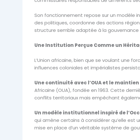
commissaires responsables de différents secteu
Son fonctionnement repose sur un modèle insti
des politiques, coordonne des actions région
structure semble adaptée à la gouvernance m
Une Institution Perçue Comme un Héritag
L’Union africaine, bien que se voulant une for
influences coloniales et impérialistes persist
Une continuité avec l’OUA et le maintien 
Africaine (OUA), fondée en 1963. Cette dernièr
conflits territoriaux mais empêchant égaleme
Un modèle institutionnel inspiré de l’Oc
qui amène certains à considérer qu’elle est
mise en place d’un véritable système de gou