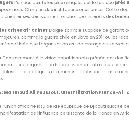
ngers
L’un des points les plus critiqués est le fait que
près 
ropéenne, la Chine ou des institutions onusiennes. Cette dé
t orienter ses décisions en fonction des intérêts des bailleu
es crises africaines
Malgré son rôle supposé de garant de l
 majeures, comme la guerre civile en Libye en 2011 ou les réc
enforce l’idée que l’organisation est davantage au service de
e
Contrairement à la vision panafricaniste prônée par des
comme une organisation intergouvernementale que comme u
faiblesse des politiques communes et l’absence d’une monnaie
e.
 : Mahmoud Ali Youssouf, Une Infiltration France-Afri
l’Union africaine issu de la République de Djibouti suscite 
anifestation de l’influence persistante de la France en Afri