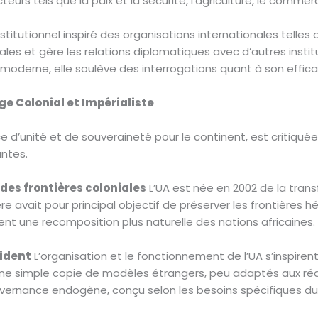
rs tels que la paix et la sécurité, l’agriculture, le commerc
tutionnel inspiré des organisations internationales telles q
ales et gère les relations diplomatiques avec d’autres inst
oderne, elle soulève des interrogations quant à son effic
e Colonial et Impérialiste
ce d’unité et de souveraineté pour le continent, est critiquée 
antes.
des frontières coloniales
L’UA est née en 2002 de la trans
e avait pour principal objectif de préserver les frontières hér
nt une recomposition plus naturelle des nations africaines.
cident
L’organisation et le fonctionnement de l’UA s’inspire
 une simple copie de modèles étrangers, peu adaptés aux ré
vernance endogène, conçu selon les besoins spécifiques du