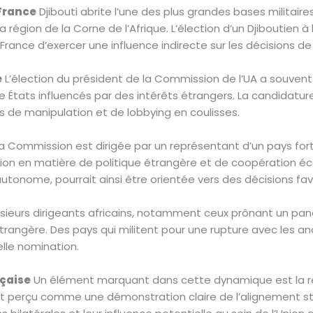
 France
Djibouti abrite l’une des plus grandes bases militaires
 région de la Corne de l’Afrique. L’élection d’un Djiboutien 
ance d’exercer une influence indirecte sur les décisions de 
é
L’élection du président de la Commission de l’UA a souven
re États influencés par des intérêts étrangers. La candidatu
 de manipulation et de lobbying en coulisses.
la Commission est dirigée par un représentant d’un pays fort
on en matière de politique étrangère et de coopération éc
tonome, pourrait ainsi être orientée vers des décisions fav
sieurs dirigeants africains, notamment ceux prônant un pana
angère. Des pays qui militent pour une rupture avec les an
lle nomination.
nçaise
Un élément marquant dans cette dynamique est la r
t perçu comme une démonstration claire de l’alignement strat