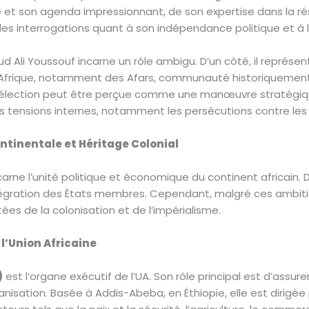
et son agenda impressionnant, de son expertise dans la réso
es interrogations quant à son indépendance politique et à l’i
Ali Youssouf incarne un rôle ambigu. D’un côté, il représen
l’Afrique, notamment des Afars, communauté historiquement
e, son élection peut être perçue comme une manœuvre stratégiq
tensions internes, notamment les persécutions contre les 
ntinentale et Héritage Colonial
ncarne l’unité politique et économique du continent africain. 
tégration des États membres. Cependant, malgré ces ambitio
ées de la colonisation et de l’impérialisme.
l’Union Africaine
)
est l’organe exécutif de l’UA. Son rôle principal est d’assur
nisation. Basée à Addis-Abeba, en Éthiopie, elle est dirigée 