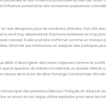
 bilatérales et leur influence potentielle au sein de l’Union a
 l’influence persistante des anciennes puissances coloniales 
oir et une déception pour de nombreux Africains. Son rôle dan
el la rend trop dépendante d’acteurs extérieurs et trop p
assé colonial. Si elle souhaite s’affirmer comme un moteur d
ère, réformer ses institutions et adopter des politiques pl
défis. Il devra gérer des crises majeures comme le conflit da
si que la question du Sahara Occidental, un dossier délica
ise en œuvre de la Zone de Libre-Échange Continentale Africai
ura s’émanciper des pressions Djibouto-Français et adopter 
e un atout en soi, risque d’être exploitée pour servir les in