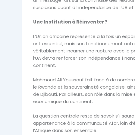
un message fort sur la continuité des relations
suspicions quant à l’indépendance de l’UA et à
Une Institution à Réinventer ?
L’Union africaine représente à la fois un esp
est essentiel, mais son fonctionnement actu
véritablement incarner une rupture avec le p
l’UA devra renforcer son indépendance financi
continent.
Mahmoud Ali Youssouf fait face à de nombreux 
le Rwanda et la souveraineté congolaise, ain
de Djibouti. Par ailleurs, son rôle dans la m
économique du continent.
La question centrale reste de savoir s’il sa
appartenance à la communauté Afar, loin d’êtr
l’Afrique dans son ensemble.