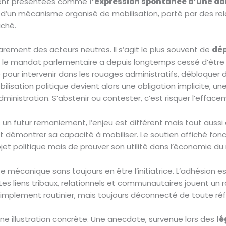
uvent présentées comme
l’expression spontanée d’une ad
t d’un mécanisme organisé de mobilisation, porté par des rela
iché.
ement des acteurs neutres. Il s’agit le plus souvent de
dép
s, le mandat parlementaire a depuis longtemps cessé d’être as
sé pour intervenir dans les rouages administratifs, débloquer d
obilisation politique devient alors une obligation implicite, 
ministration. S’abstenir ou contester, c’est risquer l’effacem
 un futur remaniement, l’enjeu est différent mais tout aussi
st démontrer sa capacité à mobiliser. Le soutien affiché f
ojet politique mais de prouver son utilité dans l’économie du
te mécanique sans toujours en être l’initiatrice. L’adhésion 
 Les liens tribaux, relationnels et communautaires jouent un
 simplement routinier, mais toujours déconnecté de toute réfl
ne illustration concrète. Une anecdote, survenue lors des
lé