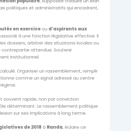
hésion populaire
, supposée traduire un élan
is politiques et administratifs qui encadrent,
utés en exercice
ou
d’aspirants aux
socié à une fonction législative effective. Il
es dossiers, arbitrer des situations locales ou
une contrepartie attendue. Soutenir
ent institutionnel.
 calculé. Organiser un rassemblement, remplir
onctionne comme un signal adressé au centre
 régime.
est souvent rapide, non par conviction
 rôle déterminant. Le rassemblement politique
exion sur ses implications à long terme.
gislatives de 2018
à
Randa
, éclaire ce