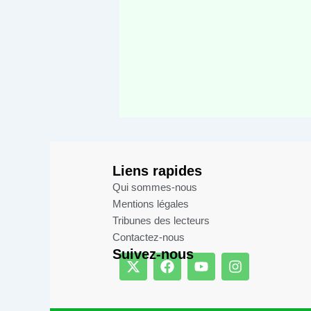
Liens rapides
Qui sommes-nous
Mentions légales​
Tribunes des lecteurs​
Contactez-nous
Suivez-nous
X
F
Y
I
-
a
o
n
t
c
u
s
w
e
t
t