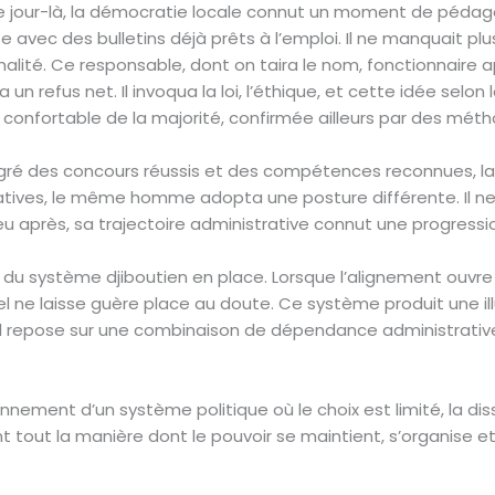
 jour-là, la démocratie locale connut un moment de pédago
 avec des bulletins déjà prêts à l’emploi. Il ne manquait p
alité. Ce responsable, dont on taira le nom, fonctionnaire
 un refus net. Il invoqua la loi, l’éthique, et cette idée selo
 confortable de la majorité, confirmée ailleurs par des méth
algré des concours réussis et des compétences reconnues, la
islatives, le même homme adopta une posture différente. Il 
 après, sa trajectoire administrative connut une progressio
p du système djiboutien en place. Lorsque l’alignement ouvre
l ne laisse guère place au doute. Ce système produit une il
 il repose sur une combinaison de dépendance administrativ
onnement d’un système politique où le choix est limité, la d
 tout la manière dont le pouvoir se maintient, s’organise et 