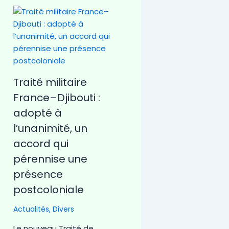
Traité militaire
France–Djibouti :
adopté à
l’unanimité, un
accord qui
pérennise une
présence
postcoloniale
Actualités
,
Divers
Le nouveau Traité de