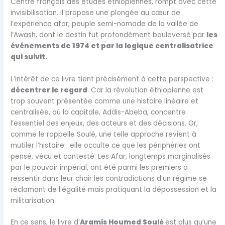
Centre français des études éthiopiennes, rompt avec cette
invisibilisation. Il propose une plongée au cœur de
l’expérience afar, peuple semi-nomade de la vallée de
l’Awash, dont le destin fut profondément bouleversé par
les
événements de 1974 et par la logique centralisatrice
qui suivit.
L’intérêt de ce livre tient précisément à cette perspective :
décentrer le regard
. Car la révolution éthiopienne est
trop souvent présentée comme une histoire linéaire et
centralisée, où la capitale, Addis-Abeba, concentre
l’essentiel des enjeux, des acteurs et des décisions. Or,
comme le rappelle Soulé, une telle approche revient à
mutiler l’histoire : elle occulte ce que les périphéries ont
pensé, vécu et contesté. Les Afar, longtemps marginalisés
par le pouvoir impérial, ont été parmi les premiers à
ressentir dans leur chair les contradictions d’un régime se
réclamant de l’égalité mais pratiquant la dépossession et la
militarisation.
En ce sens, le livre d’
Aramis Houmed Soulé
est plus qu’une