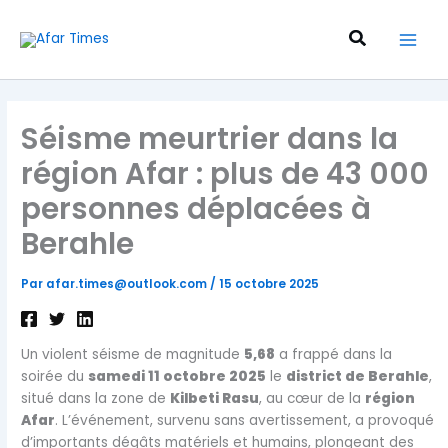
Aller
au
Recherche
contenu
Séisme meurtrier dans la
région Afar : plus de 43 000
personnes déplacées à
Berahle
Par
afar.times@outlook.com
/
15 octobre 2025
Un violent séisme de magnitude
5,68
a frappé dans la
soirée du
samedi 11 octobre 2025
le
district de Berahle
,
situé dans la zone de
Kilbeti Rasu
, au cœur de la
région
Afar
. L’événement, survenu sans avertissement, a provoqué
d’importants dégâts matériels et humains, plongeant des