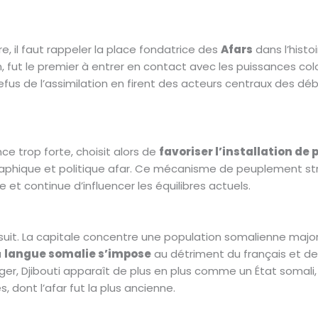
, il faut rappeler la place fondatrice des
Afars
dans l’histo
n, fut le premier à entrer en contact avec les puissances co
 refus de l’assimilation en firent des acteurs centraux des déb
nce trop forte, choisit alors de
favoriser l’installation d
phique et politique afar. Ce mécanisme de peuplement strat
 et continue d’influencer les équilibres actuels.
uit. La capitale concentre une population somalienne major
a
langue somalie s’impose
au détriment du français et de 
nger, Djibouti apparaît de plus en plus comme un État somali
, dont l’afar fut la plus ancienne.