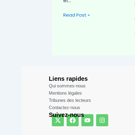
et…
Read Post »
Liens rapides
Qui sommes-nous
Mentions légales​
Tribunes des lecteurs​
Contactez-nous
Suivez-nous
X
F
Y
I
-
a
o
n
t
c
u
s
w
e
t
t