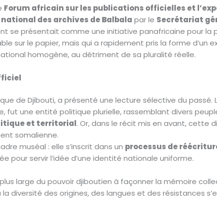
le
Forum africain sur les publications officielles et l’e
 national des archives de Balbala
par le
Secrétariat g
nt se présentait comme une initiative panafricaine pour la 
ble sur le papier, mais qui a rapidement pris la forme d’un ex
ational homogène, au détriment de sa pluralité réelle.
ficiel
orique de Djibouti, a présenté une lecture sélective du passé.
e, fut une entité politique plurielle, rassemblant divers peup
itique et territorial
. Or, dans le récit mis en avant, cette
ent somalienne.
dre muséal : elle s’inscrit dans un
processus de réécriture
e pour servir l’idée d’une identité nationale uniforme.
us large du pouvoir djiboutien à façonner la mémoire collecti
 la diversité des origines, des langues et des résistances s’