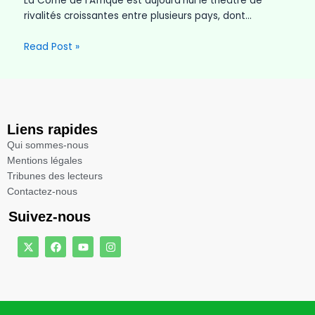
La Corne de l’Afrique est aujourd’hui le théâtre de
rivalités croissantes entre plusieurs pays, dont…
Read Post »
Liens rapides
Qui sommes-nous
Mentions légales​
Tribunes des lecteurs​
Contactez-nous
Suivez-nous
X
F
Y
I
-
a
o
n
t
c
u
s
w
e
t
t
i
b
u
a
t
o
b
g
t
o
e
r
e
k
a